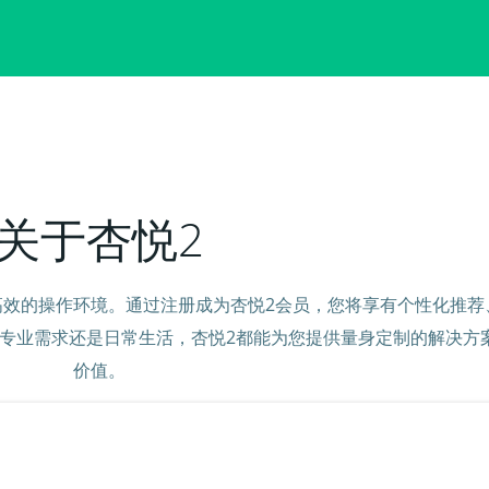
关于杏悦2
高效的操作环境。通过注册成为杏悦2会员，您将享有个性化推荐
专业需求还是日常生活，杏悦2都能为您提供量身定制的解决方
价值。