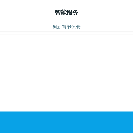
智能服务
创新智能体验